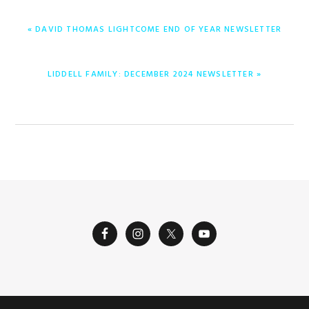
PREVIOUS
« DAVID THOMAS LIGHTCOME END OF YEAR NEWSLETTER
POST:
NEXT
LIDDELL FAMILY: DECEMBER 2024 NEWSLETTER »
POST: