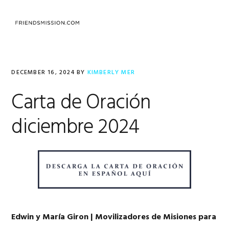
Skip
Skip
Skip
to
to
to
MENU
primary
main
footer
navigation
content
DECEMBER 16, 2024
BY
KIMBERLY MER
Carta de Oración
diciembre 2024
Edwin y María Giron | Movilizadores de Misiones para