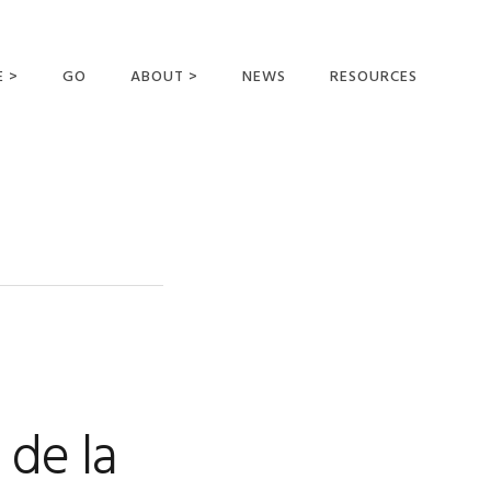
E >
GO
ABOUT >
NEWS
RESOURCES
MER OFFERING
OUR VISION AND
MISSION
STATEMENT OF FAITH
MEET THE
MISSIONARIES
FIELDS AND
MINISTRIES
BUSINESS AS MISSION
AFFILIATIONS AND
 de la
SPONSORS
CONTACT US