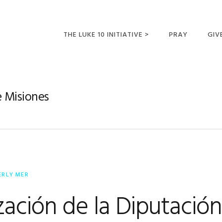
THE LUKE 10 INITIATIVE >
PRAY
GIV
LUKE 10 TRIPS
SUM
OPPORTUNITIES FOR
e Misiones
FUTURE MISSIONARIES
ERLY MER
zación de la Diputación