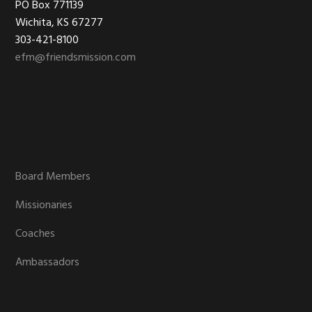
Footer
PO Box 771139
Wichita, KS 67277
303-421-8100
efm@friendsmission.com
Board Members
Missionaries
Coaches
Ambassadors