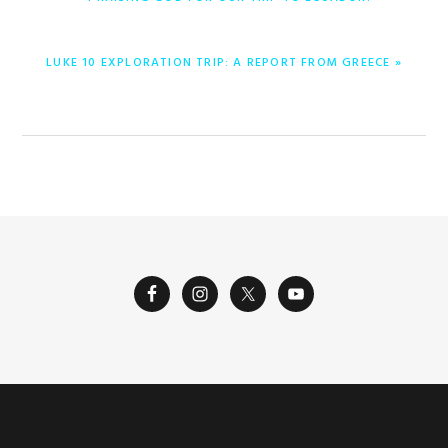
POST:
NEXT
LUKE 10 EXPLORATION TRIP: A REPORT FROM GREECE »
POST: