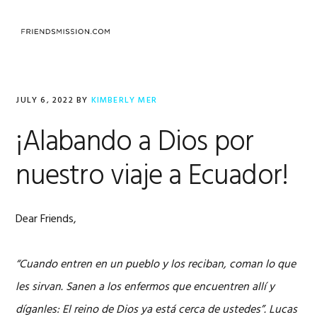
Skip
Skip
Skip
to
to
to
MENU
primary
main
footer
navigation
content
JULY 6, 2022
BY
KIMBERLY MER
¡Alabando a Dios por
nuestro viaje a Ecuador!
Dear Friends,
“Cuando entren en un pueblo y los reciban, coman lo que
les sirvan. Sanen a los enfermos que encuentren allí y
díganles: El reino de Dios ya está cerca de ustedes”. Lucas