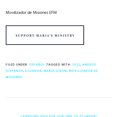
Movilizador de Misiones EFM
FILED UNDER:
ESPAÑOL
TAGGED WITH:
2022
,
AMIGOS
HISPANOS
,
ECUADOR
,
MARIA GIRON
,
MOVILIZADOR DE
MISIONES
PREVIOUS
« PRAISING GOD FOR OUR TRIP TO ECUADOR!