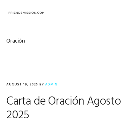
Skip
Skip
Skip
to
to
to
MENU
primary
main
footer
navigation
content
Oración
AUGUST 19, 2025
BY
ADMIN
Carta de Oración Agosto
2025