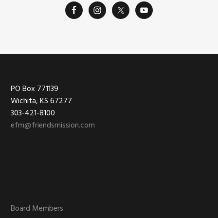
Footer
PO Box 771139
Wichita, KS 67277
303-421-8100
efm@friendsmission.com
Board Members