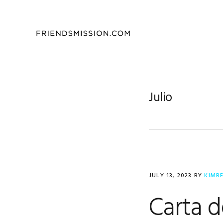
Skip
Skip
Skip
to
to
to
primary
main
footer
navigation
content
Julio
JULY 13, 2023
BY
KIMB
Carta d