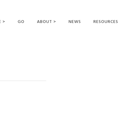
E >
GO
ABOUT >
NEWS
RESOURCES
MER OFFERING
OUR VISION AND
MISSION
STATEMENT OF FAITH
MEET THE
MISSIONARIES
FIELDS AND
MINISTRIES
BUSINESS AS MISSION
AFFILIATIONS AND
SPONSORS
CONTACT US