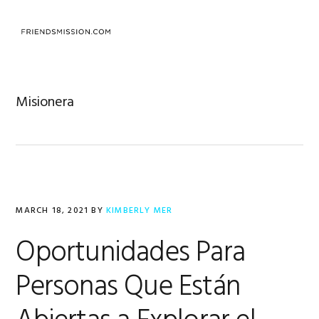
Skip
Skip
Skip
to
to
to
MENU
primary
main
footer
navigation
content
Misionera
MARCH 18, 2021
BY
KIMBERLY MER
Oportunidades Para
Personas Que Están