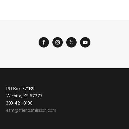
Footer
PO Box 771139
Wichita, KS 67277
303-421-8100
efm@friendsmission.com