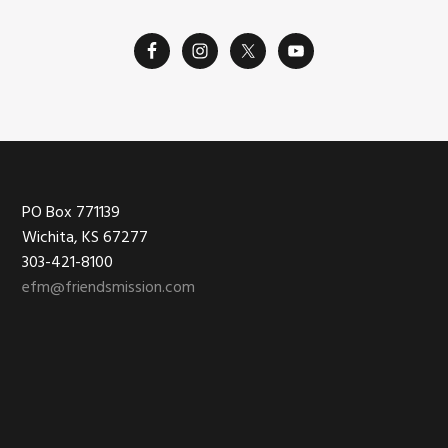
Footer
PO Box 771139
Wichita, KS 67277
303-421-8100
efm@friendsmission.com