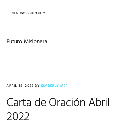
Skip
Skip
Skip
to
to
to
MENU
primary
main
footer
navigation
content
Futuro Misionera
APRIL 18, 2022
BY
KIMBERLY MER
Carta de Oración Abril
2022