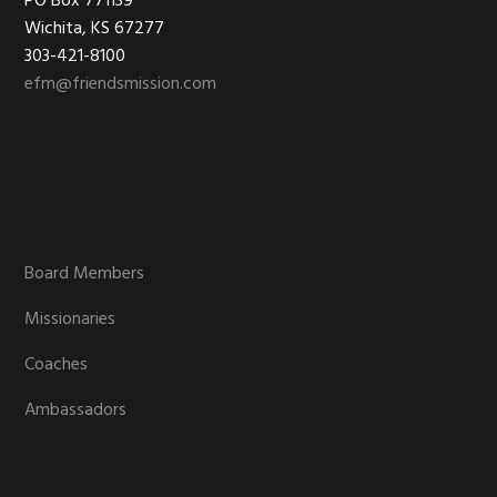
Footer
PO Box 771139
Wichita, KS 67277
303-421-8100
efm@friendsmission.com
Board Members
Missionaries
Coaches
Ambassadors