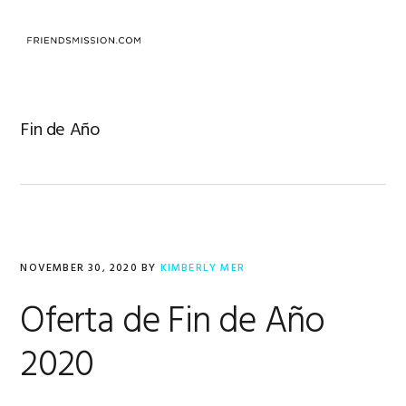
Skip
Skip
Skip
to
to
to
MENU
primary
main
footer
navigation
content
Fin de Año
NOVEMBER 30, 2020
BY
KIMBERLY MER
Oferta de Fin de Año
2020