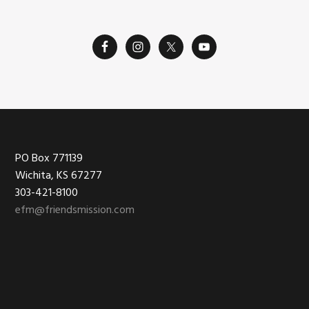
Footer
PO Box 771139
Wichita, KS 67277
303-421-8100
efm@friendsmission.com