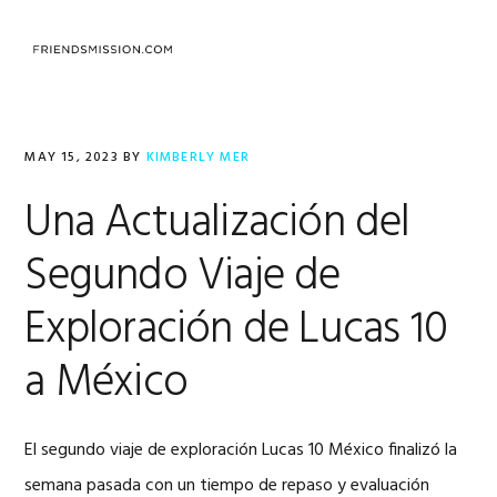
Skip
Skip
Skip
to
to
to
MENU
primary
main
footer
navigation
content
MAY 15, 2023
BY
KIMBERLY MER
Una Actualización del
Segundo Viaje de
Exploración de Lucas 10
a México
El segundo viaje de exploración Lucas 10 México finalizó la
semana pasada con un tiempo de repaso y evaluación