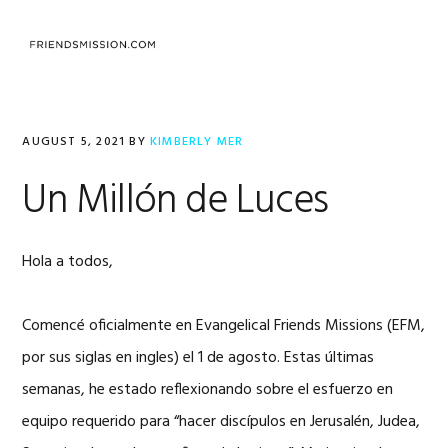
Skip
Skip
Skip
to
to
to
MENU
primary
main
footer
navigation
content
AUGUST 5, 2021
BY
KIMBERLY MER
Un Millón de Luces
Hola a todos,
Comencé oficialmente en Evangelical Friends Missions (EFM,
por sus siglas en ingles) el 1 de agosto. Estas últimas
semanas, he estado reflexionando sobre el esfuerzo en
equipo requerido para “hacer discípulos en Jerusalén, Judea,