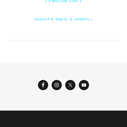
« A MILLION LIGHTS
POST:
NEXT
AUGUST B. AND D. A. UPDATE »
POST: