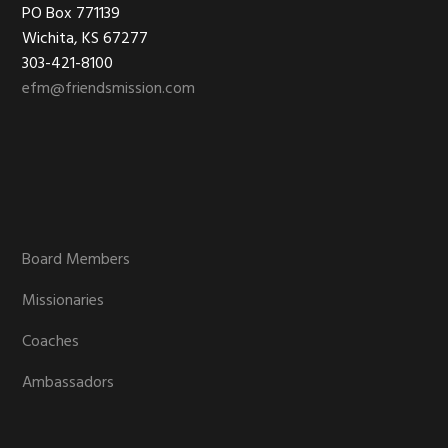
Footer
PO Box 771139
Wichita, KS 67277
303-421-8100
efm@friendsmission.com
Board Members
Missionaries
Coaches
Ambassadors