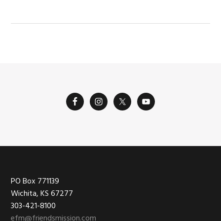
Footer
PO Box 771139
Wichita, KS 67277
303-421-8100
efm@friendsmission.com