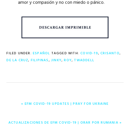
amor y compasión y no con miedo o pánico.
FILED UNDER:
ESPAÑOL
TAGGED WITH:
COVID-19
,
CRISANTO
,
DE LA CRUZ
,
FILIPINAS
,
JINKY
,
ROY
,
TWADDELL
PREVIOUS
« EFM COVID-19 UPDATES | PRAY FOR UKRAINE
POST:
NEXT
ACTUALIZACIONES DE EFM COVID-19 | ORAR POR RUMANIA »
POST: