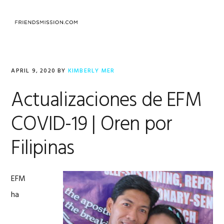
Skip
Skip
Skip
to
to
to
MENU
primary
main
footer
navigation
content
APRIL 9, 2020
BY
KIMBERLY MER
Actualizaciones de EFM
COVID-19 | Oren por
Filipinas
EFM
ha