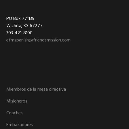
Footer
PO Box 771139
Wichita, KS 67277
303-421-8100
efmspanish@friendsmission.com
Miembros de la mesa directiva
Misioneros
Coaches
Embazadores