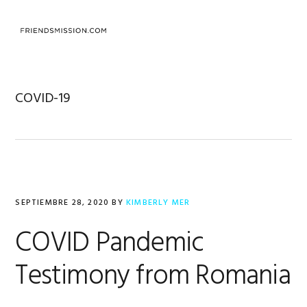
Saltar
Saltar
Saltar
a
al
al
MENU
la
contenido
pie
navegación
principal
de
principal
página
COVID-19
SEPTIEMBRE 28, 2020
BY
KIMBERLY MER
COVID Pandemic
Testimony from Romania