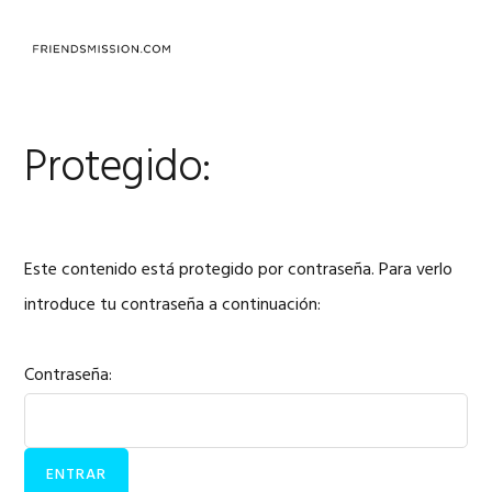
Saltar
Saltar
Saltar
a
al
al
MENU
la
contenido
pie
navegación
principal
de
principal
página
Protegido:
Este contenido está protegido por contraseña. Para verlo
introduce tu contraseña a continuación:
Contraseña: