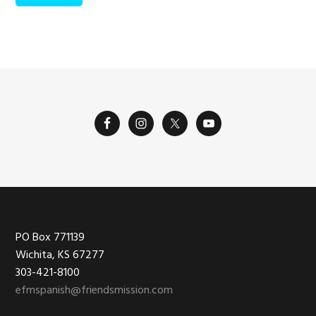
Footer
PO Box 771139
Wichita, KS 67277
303-421-8100
efmspanish@friendsmission.com