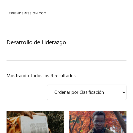
Saltar
Saltar
Saltar
a
al
al
MENU
la
contenido
pie
navegación
principal
de
principal
página
Desarrollo de Liderazgo
Mostrando todos los 4 resultados