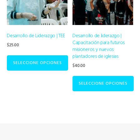
se
se
pueden
pueden
elegir
elegir
en
en
Desarrollo de Liderazgo | TEE
Desarrollo de liderazgo |
la
la
Capacitación para futuros
$
25.00
página
página
misioneros y nuevos
de
de
plantadores de iglesias
producto
producto
SELECCIONE OPCIONES
$
40.00
SELECCIONE OPCIONES