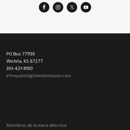
Footer
PO Box 771139
Wichita, KS 67277
303-421-8100
efmspanish@friendsmission.com
Miembros de la mesa directiva