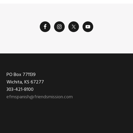
múltiples
variantes.
Las
opciones
se
pueden
elegir
en
Footer
PO Box 771139
la
Wichita, KS 67277
303-421-8100
página
efmspanish@friendsmission.com
de
producto