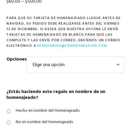
Price
$
60.00
–
$
500.00
range:
PARA QUE SU TARJETA DE HOMENAJEADO LLEGUE ANTES DE
$60.00
NAVIDAD, SU PEDIDO DEBE REALIZARSE ANTES DEL VIERNES
through
12 DE DICIEMBRE. SI DESEA QUE NUESTRA OFICINA LE ENVÍE
TARJETAS DE HOMENAJEADO EN BLANCO PARA QUE LAS
$500.00
COMPLETE Y LAS ENVÍE POR CORREO, ENVÍENOS UN CORREO
ELECTRÓNICO A
EFMSPANISH@FRIENDSMISSION.COM
.
Opciones
¿Estás haciendo este regalo en nombre de un
homenajeado?
Hecho en nombre del Homenajeado
No en nombre del Homenajeado