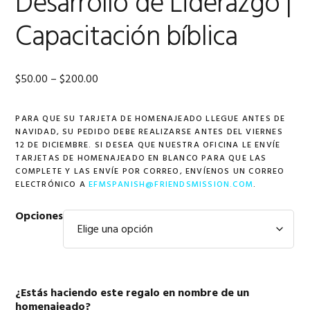
Desarrollo de Liderazgo |
Capacitación bíblica
Price
$
50.00
–
$
200.00
range:
PARA QUE SU TARJETA DE HOMENAJEADO LLEGUE ANTES DE
$50.00
NAVIDAD, SU PEDIDO DEBE REALIZARSE ANTES DEL VIERNES
through
12 DE DICIEMBRE. SI DESEA QUE NUESTRA OFICINA LE ENVÍE
TARJETAS DE HOMENAJEADO EN BLANCO PARA QUE LAS
$200.00
COMPLETE Y LAS ENVÍE POR CORREO, ENVÍENOS UN CORREO
ELECTRÓNICO A
EFMSPANISH@FRIENDSMISSION.COM
.
Opciones
¿Estás haciendo este regalo en nombre de un
homenajeado?