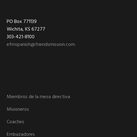
Footer
PO Box 771139
Wichita, KS 67277
303-421-8100
efmspanish@friendsmission.com
Miembros de la mesa directiva
Misioneros
Coaches
Embazadores