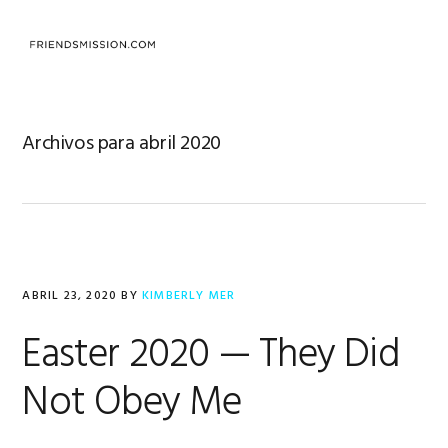
Saltar
Saltar
Saltar
a
al
al
MENU
la
contenido
pie
navegación
principal
de
principal
página
Archivos para abril 2020
ABRIL 23, 2020
BY
KIMBERLY MER
Easter 2020 — They Did
Not Obey Me