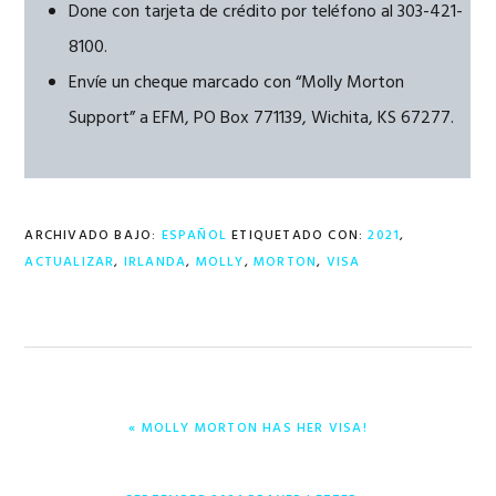
Done con tarjeta de crédito por teléfono al 303-421-
8100.
Envíe un cheque marcado con “Molly Morton
Support” a EFM, PO Box 771139, Wichita, KS 67277.
ARCHIVADO BAJO:
ESPAÑOL
ETIQUETADO CON:
2021
,
ACTUALIZAR
,
IRLANDA
,
MOLLY
,
MORTON
,
VISA
ENTRADA
« MOLLY MORTON HAS HER VISA!
ANTERIOR:
ENTRADA