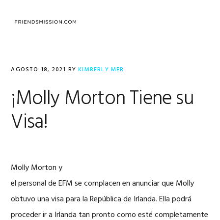
Saltar
Saltar
Saltar
a
al
al
MENU
la
contenido
pie
navegación
principal
de
principal
página
AGOSTO 18, 2021
BY
KIMBERLY MER
¡Molly Morton Tiene su
Visa!
Molly Morton y
el personal de EFM se complacen en anunciar que Molly
obtuvo una visa para la República de Irlanda. Ella podrá
proceder ir a Irlanda tan pronto como esté completamente