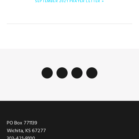
SEPTEMBER 2021 PRAYER LETTER »
SIGUIENTE:
Footer
PO Box 771139
Wichita, KS 67277
303-421-8100