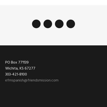
Footer
PO Box 771139
Wichita, KS 67277
303-421-8100
efmspanish@friendsmission.com