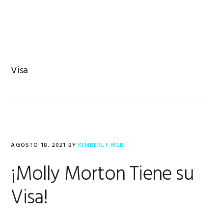
Saltar
Saltar
Saltar
a
al
al
la
contenido
pie
navegación
principal
de
principal
página
Visa
AGOSTO 18, 2021
BY
KIMBERLY MER
¡Molly Morton Tiene su
Visa!