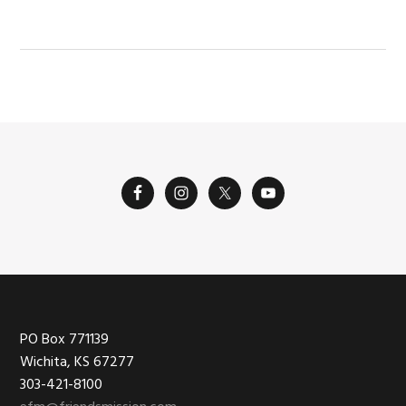
Footer
PO Box 771139
Wichita, KS 67277
303-421-8100