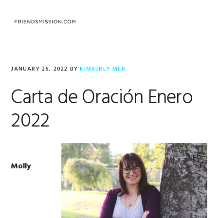
Skip
Skip
Skip
to
to
to
MENU
primary
main
footer
navigation
content
JANUARY 26, 2022
BY
KIMBERLY MER
Carta de Oración Enero
2022
Molly