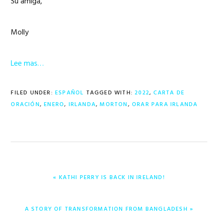
Su amiga,
Molly
Lee mas…
FILED UNDER:
ESPAÑOL
TAGGED WITH:
2022
,
CARTA DE
ORACIÓN
,
ENERO
,
IRLANDA
,
MORTON
,
ORAR PARA IRLANDA
PREVIOUS
« KATHI PERRY IS BACK IN IRELAND!
POST:
NEXT
A STORY OF TRANSFORMATION FROM BANGLADESH »
POST: