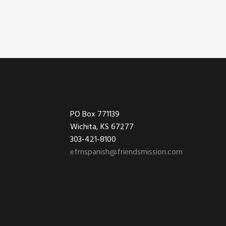
Footer
PO Box 771139
Wichita, KS 67277
303-421-8100
efmspanish@friendsmission.com