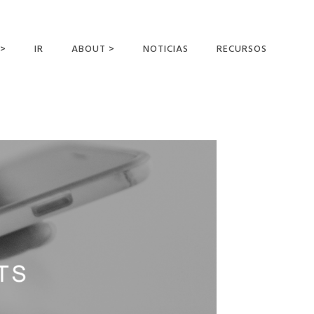
 >
IR
ABOUT >
NOTICIAS
RECURSOS
ER OFFERING
NUESTRA VISIÓN Y
MISIÓN
DECLARACIÓN DE FE
CONOCER A LOS
MISIONEROS
CAMPOS Y
MINISTERIOS
NEGOCIO COMO
MISIONES
AFILIACIONES Y
PATROCINADORES
CONTACTA CON