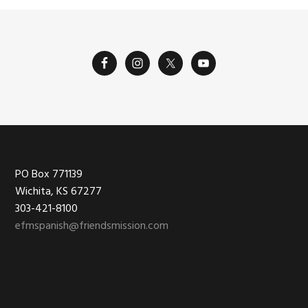
Footer
PO Box 771139
Wichita, KS 67277
303-421-8100
efmspanish@friendsmission.com