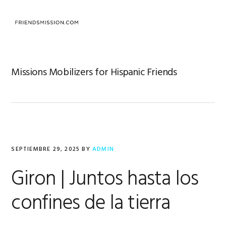
Saltar
Saltar
Saltar
a
al
al
MENU
la
contenido
pie
navegación
principal
de
principal
página
Missions Mobilizers for Hispanic Friends
SEPTIEMBRE 29, 2025
BY
ADMIN
Giron | Juntos hasta los
confines de la tierra