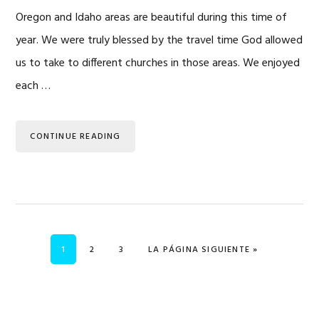
Oregon and Idaho areas are beautiful during this time of
year. We were truly blessed by the travel time God allowed
us to take to different churches in those areas. We enjoyed
each …
CONTINUE READING
PÁGINA
PÁGINA
PÁGINA
IR A
1
2
3
LA PÁGINA SIGUIENTE »