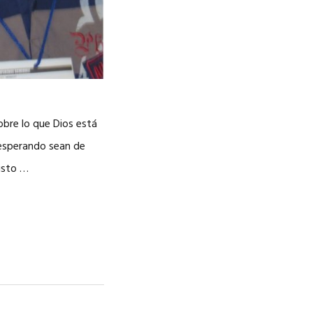
obre lo que Dios está
esperando sean de
isto …