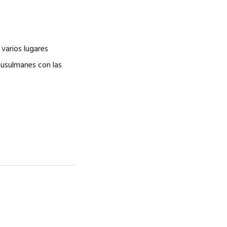
NOSOTROS
CAREERS
 varios lugares
 musulmanes con las