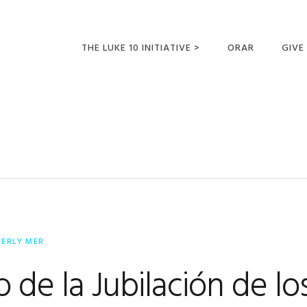
THE LUKE 10 INITIATIVE >
ORAR
GIVE
LUCAS 10 VIAJES
SUMM
OPORTUNIDADES
PARA FUTUROS
MISIONEROS
BERLY MER
 de la Jubilación de lo