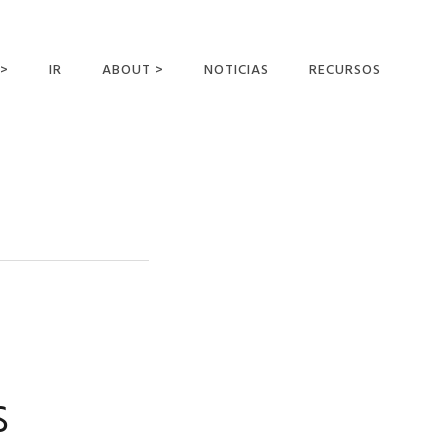
 >
IR
ABOUT >
NOTICIAS
RECURSOS
ER OFFERING
NUESTRA VISIÓN Y
MISIÓN
DECLARACIÓN DE FE
CONOCER A LOS
MISIONEROS
CAMPOS Y
MINISTERIOS
NEGOCIO COMO
MISIONES
s
AFILIACIONES Y
PATROCINADORES
CONTACTA CON