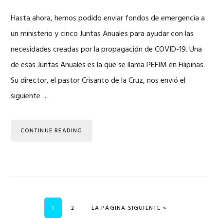
Hasta ahora, hemos podido enviar fondos de emergencia a
un ministerio y cinco Juntas Anuales para ayudar con las
necesidades creadas por la propagación de COVID-19. Una
de esas Juntas Anuales es la que se llama PEFIM en Filipinas.
Su director, el pastor Crisanto de la Cruz, nos envió el
siguiente …
CONTINUE READING
PÁGINA
PÁGINA
IR A
1
2
LA PÁGINA SIGUIENTE »