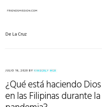
Saltar
Saltar
Saltar
a
al
al
MENU
la
contenido
pie
navegación
principal
de
principal
página
De La Cruz
JULIO 16, 2020
BY
KIMBERLY MER
¿Qué está haciendo Dios
en las Filipinas durante la