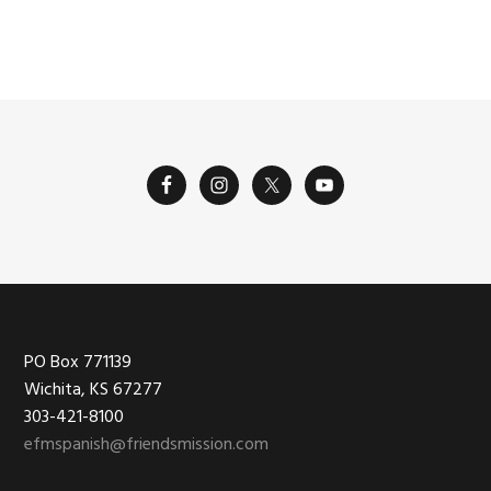
Footer
PO Box 771139
Wichita, KS 67277
303-421-8100
efmspanish@friendsmission.com