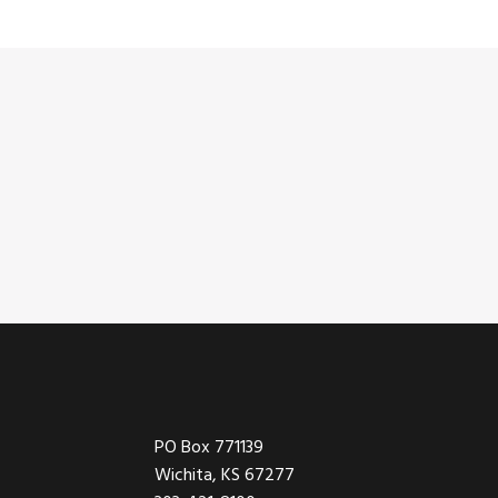
Footer
PO Box 771139
Wichita, KS 67277