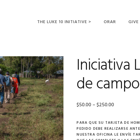
THE LUKE 10 INITIATIVE >
ORAR
GIVE
LUCAS 10 VIAJES
SUMM
OPORTUNIDADES
Iniciativa 
PARA FUTUROS
MISIONEROS
de campo
Price
$
50.00
–
$
250.00
range:
PARA QUE SU TARJETA DE HOM
$50.00
PEDIDO DEBE REALIZARSE ANTES
through
NUESTRA OFICINA LE ENVÍE T