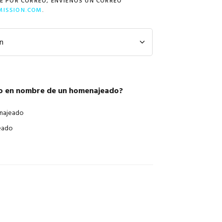
ÍE POR CORREO, ENVÍENOS UN CORREO
NOSOTROS
MISSION.COM
.
CAREERS
lo en nombre de un homenajeado?
najeado
eado