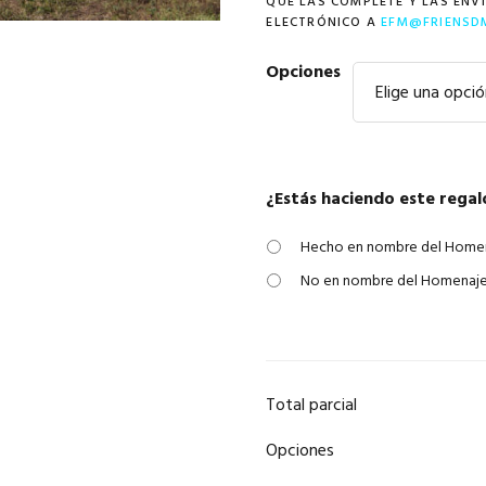
QUE LAS COMPLETE Y LAS ENV
$250.00
ELECTRÓNICO A
EFM@FRIENSD
Opciones
¿Estás haciendo este rega
Hecho en nombre del Home
No en nombre del Homenaj
Total parcial
Opciones