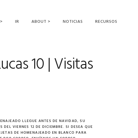
 >
IR
ABOUT >
NOTICIAS
RECURSOS
ER OFFERING
NUESTRA VISIÓN Y
MISIÓN
Lucas 10 | Visitas
DECLARACIÓN DE FE
CONOCER A LOS
MISIONEROS
CAMPOS Y
MINISTERIOS
NEGOCIO COMO
MISIONES
AFILIACIONES Y
ENAJEADO LLEGUE ANTES DE NAVIDAD, SU
PATROCINADORES
 DEL VIERNES 12 DE DICIEMBRE. SI DESEA QUE
ARJETAS DE HOMENAJEADO EN BLANCO PARA
CONTACTA CON