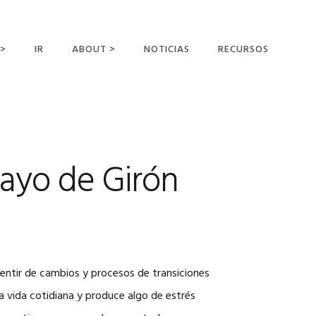
 >
IR
ABOUT >
NOTICIAS
RECURSOS
ER OFFERING
NUESTRA VISIÓN Y
MISIÓN
DECLARACIÓN DE FE
CONOCER A LOS
Mayo de Girón
MISIONEROS
CAMPOS Y
MINISTERIOS
NEGOCIO COMO
MISIONES
entir de cambios y procesos de transiciones
AFILIACIONES Y
PATROCINADORES
a vida cotidiana y produce algo de estrés
CONTACTA CON