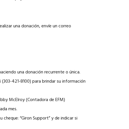
ealizar una donación, envíe un correo
á haciendo una donación recurrente o única.
M (303-421-8100) para brindar su información
Debby McElroy (Contadora de EFM)
cada mes.
 cheque: “Giron Support” y de indicar si