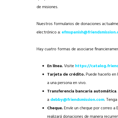
de misiones.
Nuestros formularios de donaciones actualment
electrónico a:
efmspanish@friendsmission
Hay cuatro formas de asociarse financierame
En línea.
Visite
https://catalog.frien
Tarjeta de crédito.
Puede hacerlo en l
a una persona en vivo.
Transferencia bancaria automática
a
debby@friendsmission.com
. Tenga
Cheque.
Envíe un cheque por correo a E
realizará donaciones de manera recurren