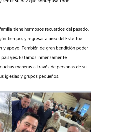
 y sentir su paz que sobrepasa todo
NOSOTROS
.
CAREERS
 familia tiene hermosos recuerdos del pasado,
ún tiempo, y regresar a área del Este fue
n y apoyo. También de gran bendición poder
s paisajes. Estamos inmensamente
 muchas maneras a través de personas de su
sus iglesias y grupos pequeños.