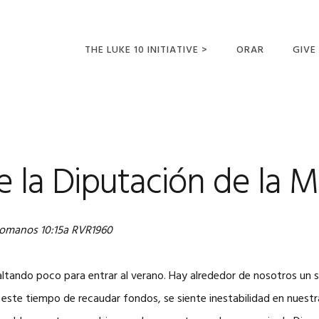
THE LUKE 10 INITIATIVE >
ORAR
GIVE
LUCAS 10 VIAJES
SUMM
OPORTUNIDADES
PARA FUTUROS
MISIONEROS
e la Diputación de la 
omanos 10:15a RVR1960
tando poco para entrar al verano. Hay alrededor de nosotros un s
 este tiempo de recaudar fondos, se siente inestabilidad en nuestr