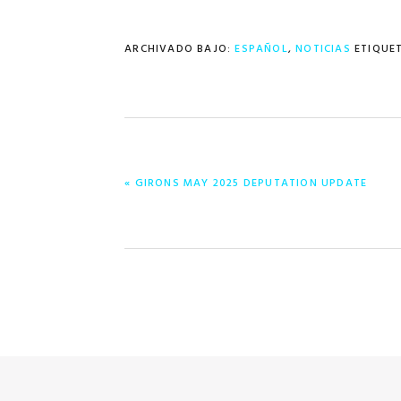
ARCHIVADO BAJO:
ESPAÑOL
,
NOTICIAS
ETIQUE
ENTRADA
« GIRONS MAY 2025 DEPUTATION UPDATE
ANTERIOR: