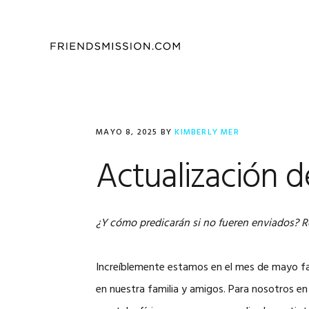
Saltar
Saltar
Saltar
a
al
al
la
contenido
pie
navegación
principal
de
principal
página
MAYO 8, 2025
BY
KIMBERLY MER
Actualización d
¿Y cómo predicarán si no fueren enviados?
R
Increíblemente estamos en el mes de mayo fal
en nuestra familia y amigos. Para nosotros en