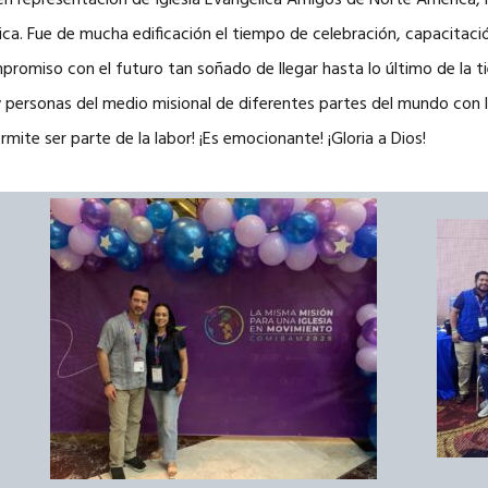
o en representación de Iglesia Evangélica Amigos de Norte América
a. Fue de mucha edificación el tiempo de celebración, capacitaci
promiso con el futuro tan soñado de llegar hasta lo último de la 
 y personas del medio misional de diferentes partes del mundo con
mite ser parte de la labor! ¡Es emocionante! ¡Gloria a Dios!