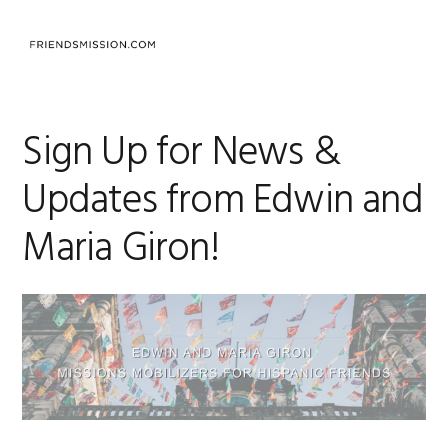
Saltar
Saltar
Saltar
a
al
al
MENU
la
contenido
pie
navegación
principal
de
principal
página
Sign Up for News &
Updates from Edwin and
Maria Giron!