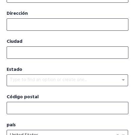
Dirección
Ciudad
Estado
Type to find an option or create one...
Código postal
país