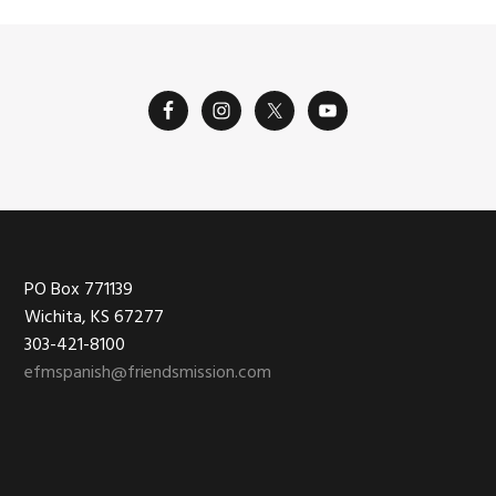
Footer
PO Box 771139
Wichita, KS 67277
303-421-8100
efmspanish@friendsmission.com