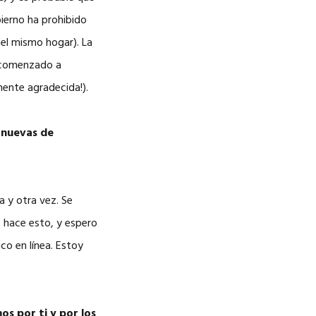
ierno ha prohibido
el mismo hogar). La
 comenzado a
mente agradecida!).
 nuevas de
 y otra vez. Se
 hace esto, y espero
ico en línea. Estoy
os por ti y por los