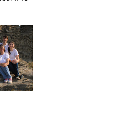
. También están
NOSOTROS
CAREERS