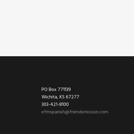
Footer
PO Box 771139
Wichita, KS 67277
303-421-8100
efmspanish@friendsmission.com