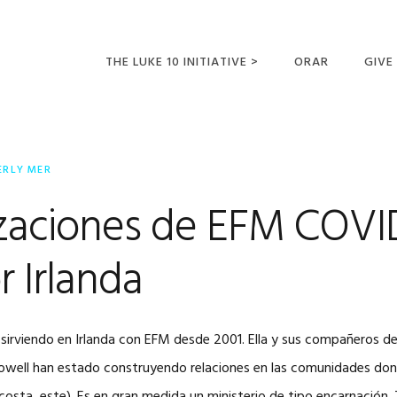
THE LUKE 10 INITIATIVE >
ORAR
GIVE
LUCAS 10 VIAJES
SUMM
OPORTUNIDADES
ERLY MER
PARA FUTUROS
MISIONEROS
zaciones de EFM COVID
r Irlanda
sirviendo en Irlanda con EFM desde 2001. Ella y sus compañeros de 
well han estado construyendo relaciones en las comunidades dond