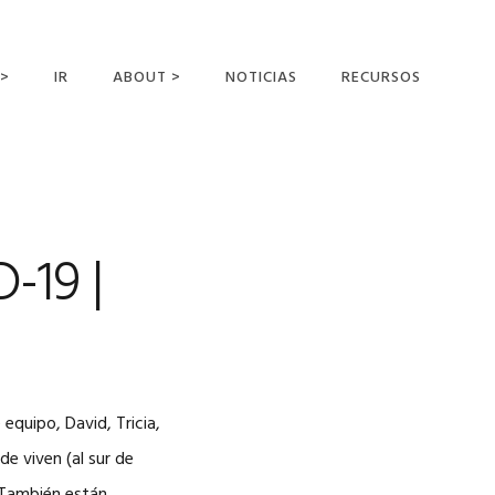
 >
IR
ABOUT >
NOTICIAS
RECURSOS
ER OFFERING
NUESTRA VISIÓN Y
MISIÓN
DECLARACIÓN DE FE
CONOCER A LOS
-19 |
MISIONEROS
CAMPOS Y
MINISTERIOS
NEGOCIO COMO
MISIONES
equipo, David, Tricia,
AFILIACIONES Y
PATROCINADORES
e viven (al sur de
CONTACTA CON