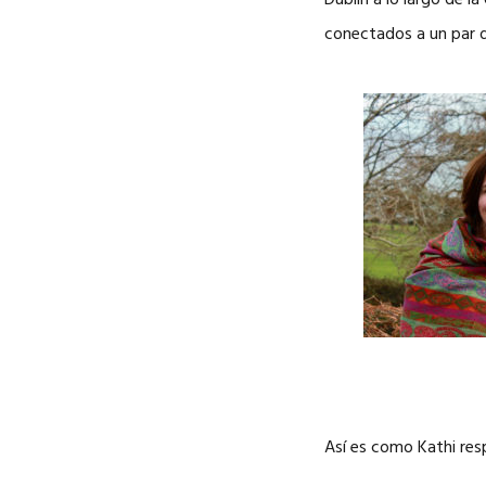
Dublín a lo largo de l
conectados a un par de
Así es como Kathi res