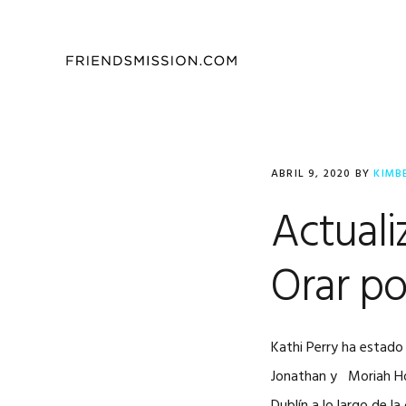
Saltar
Saltar
Saltar
a
al
al
la
contenido
pie
navegación
principal
de
principal
página
ABRIL 9, 2020
BY
KIMB
Actuali
Orar po
Kathi Perry ha estado 
Jonathan y Moriah Ho