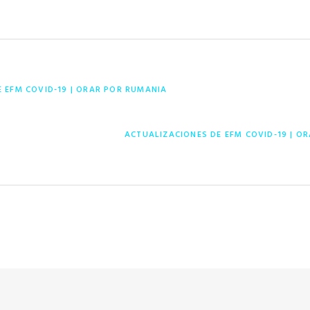
E EFM COVID-19 | ORAR POR RUMANIA
ENTRADA
ACTUALIZACIONES DE EFM COVID-19 | O
SIGUIENTE: