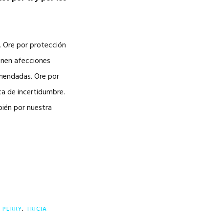
. Ore por protección
ienen afecciones
mendadas. Ore por
ca de incertidumbre.
bién por nuestra
,
PERRY
,
TRICIA