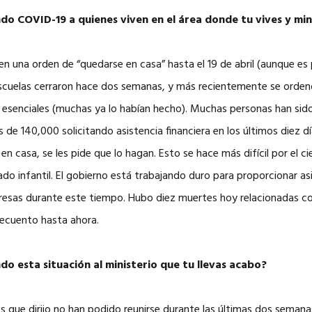
o COVID-19 a quienes viven en el área donde tu vives y min
n una orden de “quedarse en casa” hasta el 19 de abril (aunque es
escuelas cerraron hace dos semanas, y más recientemente se ordenó
 esenciales (muchas ya lo habían hecho). Muchas personas han sid
 de 140,000 solicitando asistencia financiera en los últimos diez dí
en casa, se les pide que lo hagan. Esto se hace más difícil por el ci
do infantil. El gobierno está trabajando duro para proporcionar asi
esas durante este tiempo. Hubo diez muertes hoy relacionadas con 
ecuento hasta ahora.
o esta situación al ministerio que tu llevas acabo?
s que dirijo no han podido reunirse durante las últimas dos semana