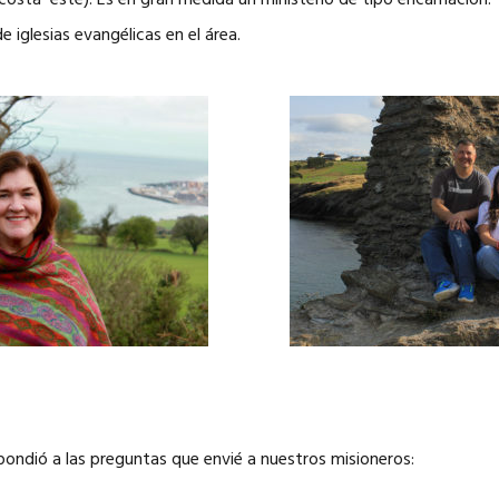
a costa este). Es en gran medida un ministerio de tipo encarnación
 iglesias evangélicas en el área.
pondió a las preguntas que envié a nuestros misioneros: