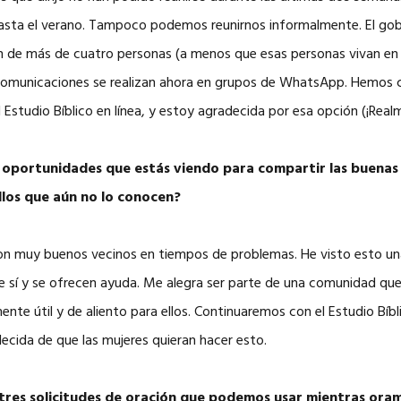
asta el verano. Tampoco podemos reunirnos informalmente. El gob
ón de más de cuatro personas (a menos que esas personas vivan en 
 comunicaciones se realizan ahora en grupos de WhatsApp. Hemos
l Estudio Bíblico en línea, y estoy agradecida por esa opción (¡Real
 oportunidades que estás viendo para compartir las buenas
llos que aún no lo conocen?
son muy buenos vecinos en tiempos de problemas. He visto esto una
e sí y se ofrecen ayuda. Me alegra ser parte de una comunidad que
ente útil y de aliento para ellos. Continuaremos con el Estudio Bíbl
ecida de que las mujeres quieran hacer esto.
 tres solicitudes de oración que podemos usar mientras oram