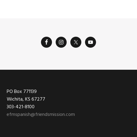
Footer
PO Box 771139
Wichita, KS 67277
303-421-8100
efmspanish@friendsmission.com