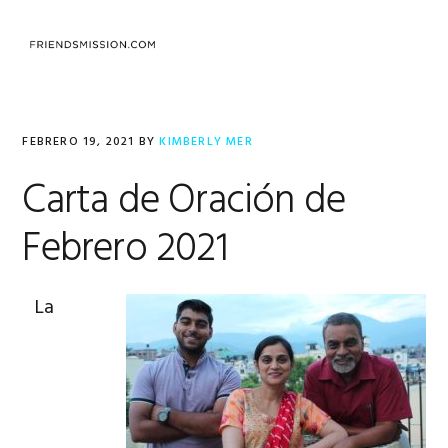
Saltar
Saltar
Saltar
a
al
al
MENU
la
contenido
pie
navegación
principal
de
principal
página
FEBRERO 19, 2021
BY
KIMBERLY MER
Carta de Oración de
Febrero 2021
La