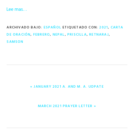
Lee mas…
ARCHIVADO BAJO:
ESPAÑOL
ETIQUETADO CON:
2021
,
CARTA
DE ORACIÓN
,
FEBRERO
,
NEPAL
,
PRISCILLA
,
RETNARAJ
,
SAMSON
ENTRADA
« JANUARY 2021 A. AND M. A. UDPATE
ANTERIOR:
ENTRADA
MARCH 2021 PRAYER LETTER »
SIGUIENTE: