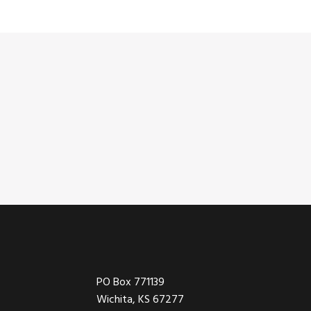
Footer
PO Box 771139
Wichita, KS 67277