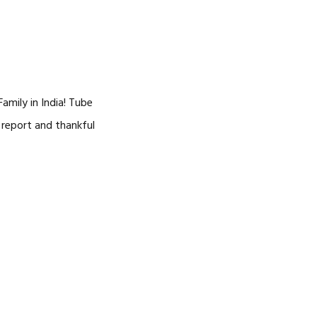
NOSOTROS
CAREERS
amily in India! Tube
 report and thankful