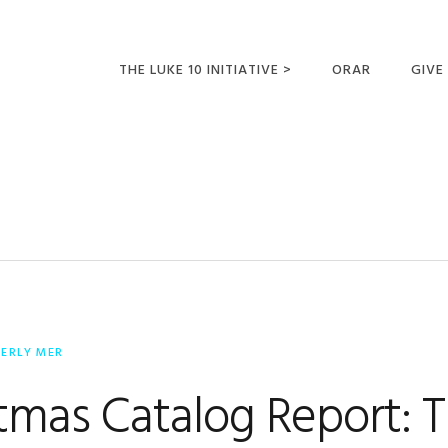
THE LUKE 10 INITIATIVE >
ORAR
GIVE
LUCAS 10 VIAJES
SUMM
OPORTUNIDADES
PARA FUTUROS
MISIONEROS
BERLY MER
tmas Catalog Report: 