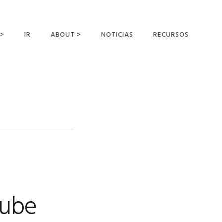
 >
IR
ABOUT >
NOTICIAS
RECURSOS
ER OFFERING
NUESTRA VISIÓN Y
MISIÓN
DECLARACIÓN DE FE
CONOCER A LOS
MISIONEROS
CAMPOS Y
MINISTERIOS
NEGOCIO COMO
MISIONES
Tube
AFILIACIONES Y
PATROCINADORES
CONTACTA CON