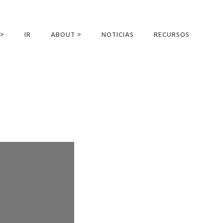
 >
IR
ABOUT >
NOTICIAS
RECURSOS
ER OFFERING
NUESTRA VISIÓN Y
MISIÓN
DECLARACIÓN DE FE
CONOCER A LOS
MISIONEROS
CAMPOS Y
MINISTERIOS
NEGOCIO COMO
MISIONES
AFILIACIONES Y
PATROCINADORES
CONTACTA CON