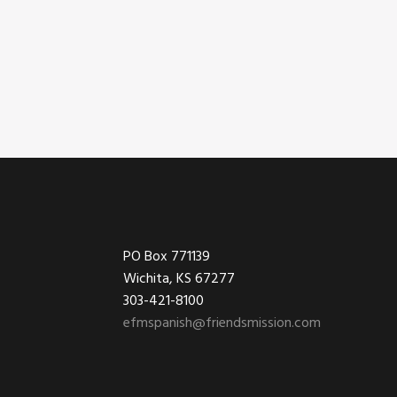
Footer
PO Box 771139
Wichita, KS 67277
303-421-8100
efmspanish@friendsmission.com