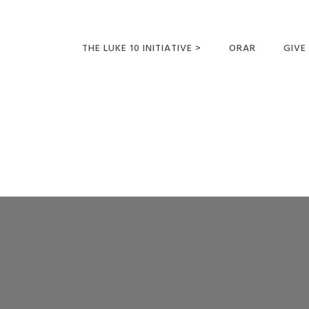
THE LUKE 10 INITIATIVE >
ORAR
GIVE
LUCAS 10 VIAJES
SUMM
OPORTUNIDADES
PARA FUTUROS
MISIONEROS