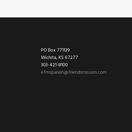
Footer
PO Box 771139
Wichita, KS 67277
303-421-8100
efmspanish@friendsmission.com