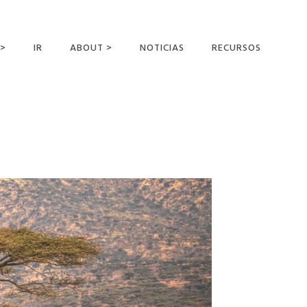
 >
IR
ABOUT >
NOTICIAS
RECURSOS
ER OFFERING
NUESTRA VISIÓN Y
MISIÓN
DECLARACIÓN DE FE
CONOCER A LOS
MISIONEROS
CAMPOS Y
MINISTERIOS
NEGOCIO COMO
MISIONES
AFILIACIONES Y
PATROCINADORES
CONTACTA CON