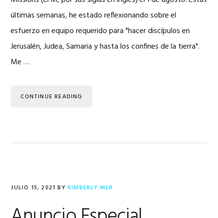
Missions (EFM, por sus siglas en ingles) el 1 de agosto. Estas
últimas semanas, he estado reflexionando sobre el
esfuerzo en equipo requerido para "hacer discípulos en
Jerusalén, Judea, Samaria y hasta los confines de la tierra".
Me …
CONTINUE READING
JULIO 15, 2021
BY
KIMBERLY MER
Anuncio Especial