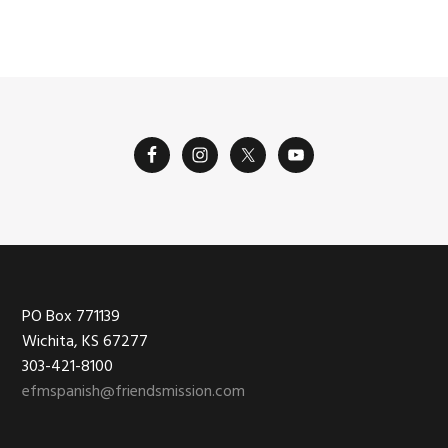
Footer
PO Box 771139
Wichita, KS 67277
303-421-8100
efmspanish@friendsmission.com