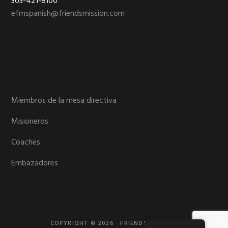
303-421-8100
efmspanish@friendsmission.com
Miembros de la mesa directiva
Misioneros
Coaches
Embazadores
COPYRIGHT © 2026 · FRIENDS MISSION