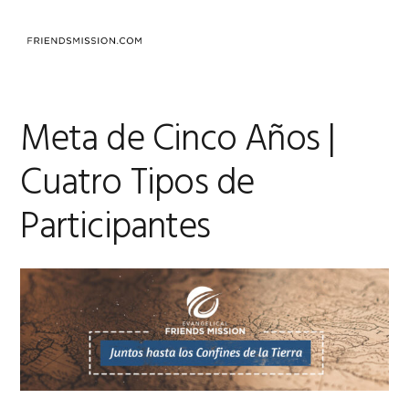
Saltar
Saltar
Saltar
a
al
al
MENU
la
contenido
pie
navegación
principal
de
principal
página
Meta de Cinco Años |
Cuatro Tipos de
Participantes