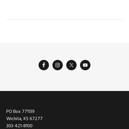
SIGUIENTE:
Footer
PO Box 771139
Wichita, KS 67277
303-421-8100