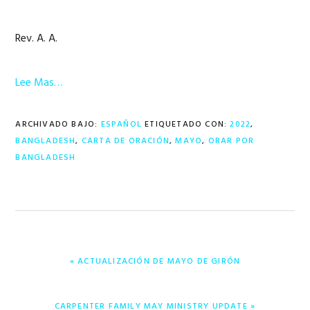
Rev. A. A.
Lee Mas…
ARCHIVADO BAJO:
ESPAÑOL
ETIQUETADO CON:
2022
,
BANGLADESH
,
CARTA DE ORACIÓN
,
MAYO
,
ORAR POR
BANGLADESH
ENTRADA
« ACTUALIZACIÓN DE MAYO DE GIRÓN
ANTERIOR:
ENTRADA
CARPENTER FAMILY MAY MINISTRY UPDATE »