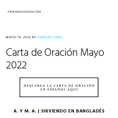
Saltar
Saltar
Saltar
a
al
al
MENU
la
contenido
pie
navegación
principal
de
principal
página
MAYO 19, 2022
BY
KIMBERLY MER
Carta de Oración Mayo
2022
A. Y M. A. | SIRVIENDO EN BANGLADÉS