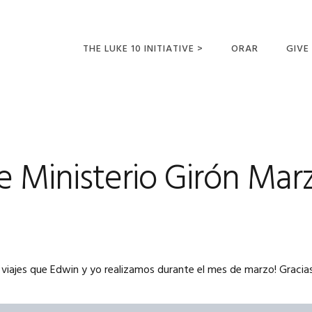
THE LUKE 10 INITIATIVE >
ORAR
GIVE
LUCAS 10 VIAJES
SUMM
OPORTUNIDADES
PARA FUTUROS
MISIONEROS
e Ministerio Girón Mar
viajes que Edwin y yo realizamos durante el mes de marzo! Gracias