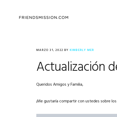
Saltar
Saltar
Saltar
a
al
al
la
contenido
pie
navegación
principal
de
principal
página
MARZO 31, 2022
BY
KIMBERLY MER
Actualización d
Queridos Amigos y Familia,
¡Me gustaría compartir con ustedes sobre los 