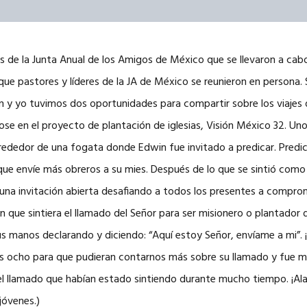
s de la Junta Anual de los Amigos de México que se llevaron a cabo 
que pastores y líderes de la JA de México se reunieron en persona.
 y yo tuvimos dos oportunidades para compartir sobre los viajes 
ose en el proyecto de plantación de iglesias, Visión México 32. U
alrededor de una fogata donde Edwin fue invitado a predicar. Pred
a que envíe más obreros a su mies. Después de lo que se sintió com
o una invitación abierta desafiando a todos los presentes a compr
en que sintiera el llamado del Señor para ser misionero o plantador
 manos declarando y diciendo: “Aquí estoy Señor, envíame a mi”. ¡
os ocho para que pudieran contarnos más sobre su llamado y fue 
del llamado que habían estado sintiendo durante mucho tiempo. ¡Al
jóvenes.)