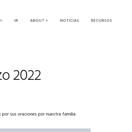
 >
IR
ABOUT >
NOTICIAS
RECURSOS
ER OFFERING
NUESTRA VISIÓN Y
MISIÓN
DECLARACIÓN DE FE
CONOCER A LOS
zo 2022
MISIONEROS
CAMPOS Y
MINISTERIOS
NEGOCIO COMO
MISIONES
 por sus oraciones por nuestra familia.
AFILIACIONES Y
PATROCINADORES
CONTACTA CON