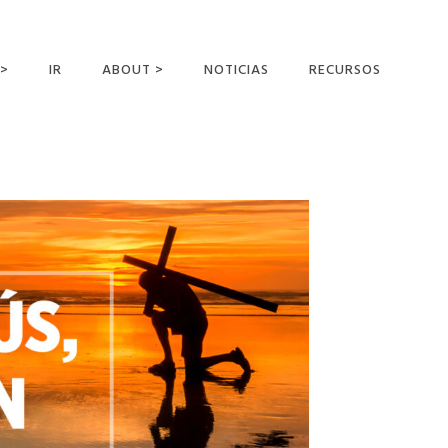
 >
IR
ABOUT >
NOTICIAS
RECURSOS
ER OFFERING
NUESTRA VISIÓN Y
MISIÓN
DECLARACIÓN DE FE
CONOCER A LOS
MISIONEROS
CAMPOS Y
MINISTERIOS
NEGOCIO COMO
MISIONES
AFILIACIONES Y
PATROCINADORES
CONTACTA CON