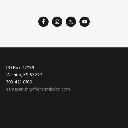
Footer
PO Box 771139
Wichita, KS 67277
303-421-8100
efmspanish@friendsmission.com