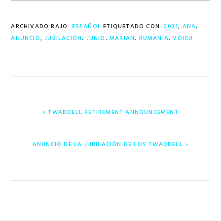
ARCHIVADO BAJO:
ESPAÑOL
ETIQUETADO CON:
2021
,
ANA
,
ANUNCIO
,
JUBILACIÓN
,
JUNIO
,
MARIAN
,
RUMANIA
,
VOICU
ENTRADA
« TWADDELL RETIREMENT ANNOUNCEMENT
ANTERIOR:
ENTRADA
ANUNCIO DE LA JUBILACIÓN DE LOS TWADDELL »
SIGUIENTE: