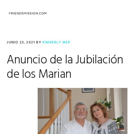
Saltar
Saltar
Saltar
a
al
al
MENU
la
contenido
pie
navegación
principal
de
principal
página
JUNIO 23, 2021
BY
KIMBERLY MER
Anuncio de la Jubilación
de los Marian