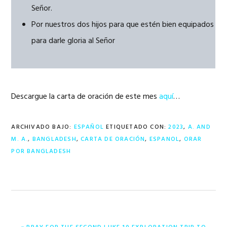
Señor.
Por nuestros dos hijos para que estén bien equipados
para darle gloria al Señor
Descargue la carta de oración de este mes
aquí
…
ARCHIVADO BAJO:
ESPAÑOL
ETIQUETADO CON:
2023
,
A. AND
M. A.
,
BANGLADESH
,
CARTA DE ORACIÓN
,
ESPANOL
,
ORAR
POR BANGLADESH
ENTRADA