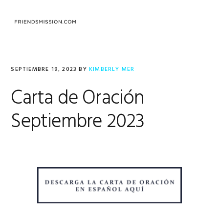
Saltar
Saltar
Saltar
a
al
al
MENU
la
contenido
pie
navegación
principal
de
principal
página
SEPTIEMBRE 19, 2023
BY
KIMBERLY MER
Carta de Oración
Septiembre 2023