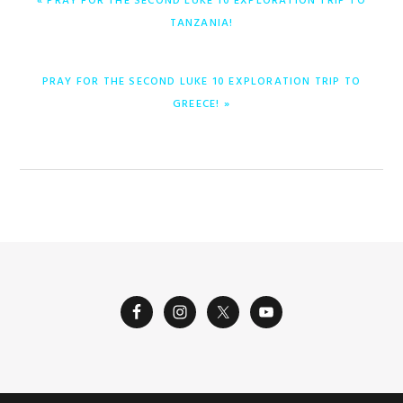
« PRAY FOR THE SECOND LUKE 10 EXPLORATION TRIP TO
ANTERIOR:
TANZANIA!
ENTRADA
PRAY FOR THE SECOND LUKE 10 EXPLORATION TRIP TO
SIGUIENTE:
GREECE! »