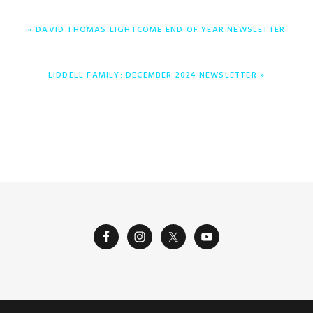
PREVIOUS
« DAVID THOMAS LIGHTCOME END OF YEAR NEWSLETTER
POST:
NEXT
LIDDELL FAMILY: DECEMBER 2024 NEWSLETTER »
POST: