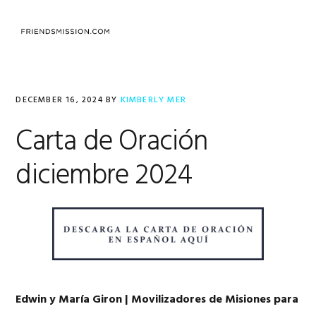
Skip
Skip
Skip
to
to
to
MENU
primary
main
footer
navigation
content
DECEMBER 16, 2024
BY
KIMBERLY MER
Carta de Oración
diciembre 2024
Edwin y María Giron | Movilizadores de Misiones para