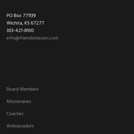
Footer
PO Box 771139
Wichita, KS 67277
303-421-8100
efm@friendsmission.com
Board Members
Missionaries
Coaches
Ambassadors