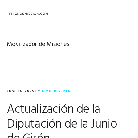
Skip
Skip
Skip
to
to
to
MENU
primary
main
footer
navigation
content
Movilizador de Misiones
JUNE 16, 2025
BY
KIMBERLY MER
Actualización de la
Diputación de la Junio