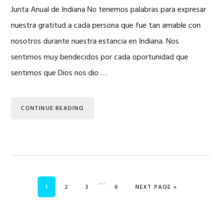
Junta Anual de Indiana No tenemos palabras para expresar
nuestra gratitud a cada persona que fue tan amable con
nosotros durante nuestra estancia en Indiana. Nos
sentimos muy bendecidos por cada oportunidad que
sentimos que Dios nos dio …
CONTINUE READING
Interim
…
PAGE
PAGE
PAGE
PAGE
GO TO
1
2
3
6
NEXT PAGE »
pages
omitted