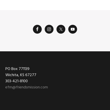
Footer
PO Box 771139
Wichita, KS 67277
303-421-8100
efm@friendsmission.com