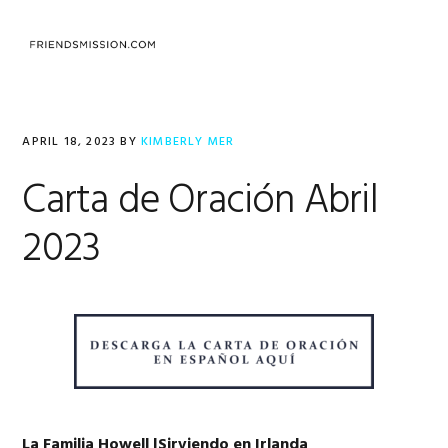
Skip
Skip
Skip
to
to
to
MENU
primary
main
footer
navigation
content
APRIL 18, 2023
BY
KIMBERLY MER
Carta de Oración Abril
2023
La Familia Howell |Sirviendo en Irlanda