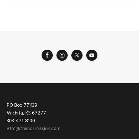
Footer
PO Box 771139
Wichita, KS 67277
303-421-8100
efm@friendsmission.com