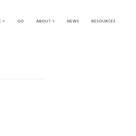
E >
GO
ABOUT >
NEWS
RESOURCES
MER OFFERING
OUR VISION AND
MISSION
STATEMENT OF FAITH
MEET THE
MISSIONARIES
FIELDS AND
MINISTRIES
BUSINESS AS MISSION
AFFILIATIONS AND
SPONSORS
CONTACT US