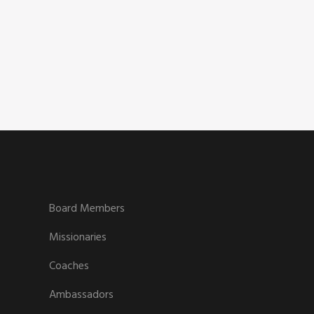
Board Members
Missionaries
Coaches
Ambassadors