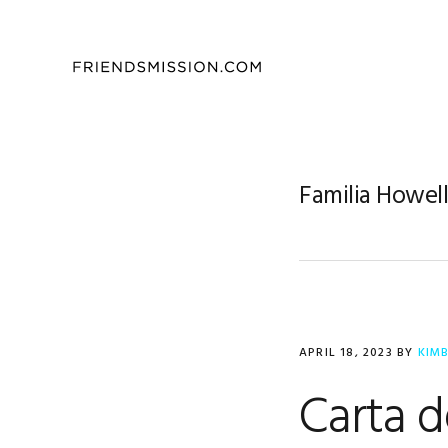
Skip
Skip
Skip
to
to
to
primary
main
footer
navigation
content
Familia Howel
APRIL 18, 2023
BY
KIM
Carta d