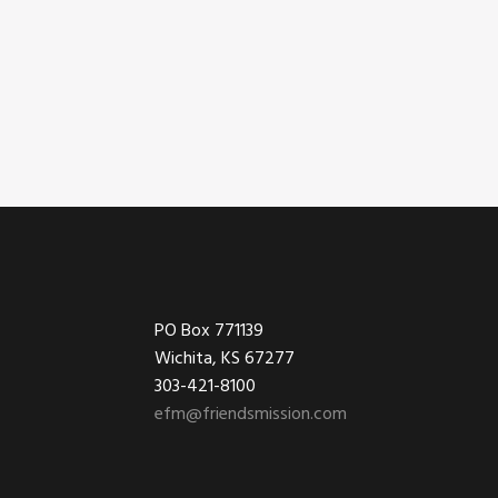
Footer
PO Box 771139
Wichita, KS 67277
303-421-8100
efm@friendsmission.com