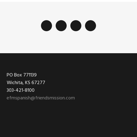
Footer
PO Box 771139
Wichita, KS 67277
303-421-8100
efmspanish@friendsmission.com