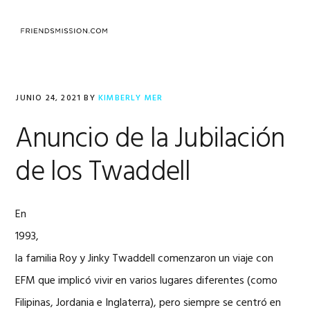
Saltar
Saltar
Saltar
a
al
al
MENU
la
contenido
pie
navegación
principal
de
principal
página
JUNIO 24, 2021
BY
KIMBERLY MER
Anuncio de la Jubilación
de los Twaddell
En
1993,
la familia Roy y Jinky Twaddell comenzaron un viaje con
EFM que implicó vivir en varios lugares diferentes (como
Filipinas, Jordania e Inglaterra), pero siempre se centró en