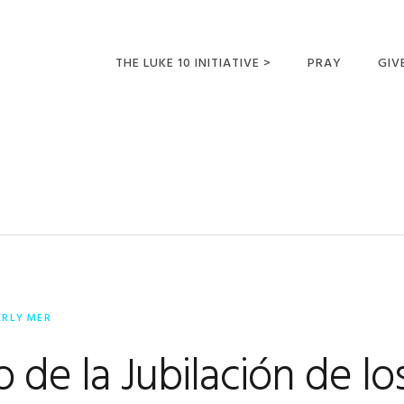
THE LUKE 10 INITIATIVE >
PRAY
GIV
LUKE 10 TRIPS
SUM
OPPORTUNITIES FOR
FUTURE MISSIONARIES
ERLY MER
 de la Jubilación de lo