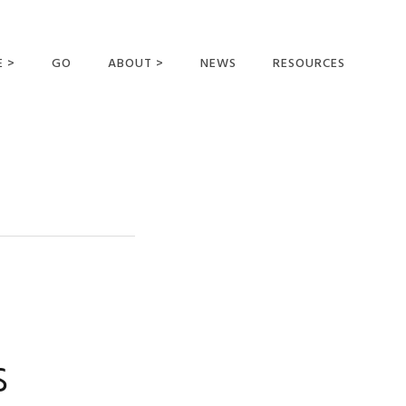
E >
GO
ABOUT >
NEWS
RESOURCES
MER OFFERING
OUR VISION AND
MISSION
STATEMENT OF FAITH
MEET THE
MISSIONARIES
FIELDS AND
MINISTRIES
BUSINESS AS MISSION
AFFILIATIONS AND
s
SPONSORS
CONTACT US