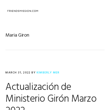
Skip
Skip
Skip
to
to
to
MENU
primary
main
footer
navigation
content
Maria Giron
MARCH 31, 2022
BY
KIMBERLY MER
Actualización de
Ministerio Girón Marzo