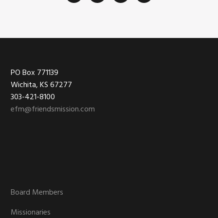
Footer
PO Box 771139
Wichita, KS 67277
303-421-8100
efm@friendsmission.com
Board Members
Missionaries