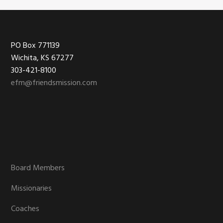
Footer
PO Box 771139
Wichita, KS 67277
303-421-8100
efm@friendsmission.com
Board Members
Missionaries
Coaches