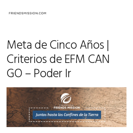
Skip
Skip
Skip
to
to
to
MENU
primary
main
footer
navigation
content
Meta de Cinco Años |
Criterios de EFM CAN
GO – Poder Ir