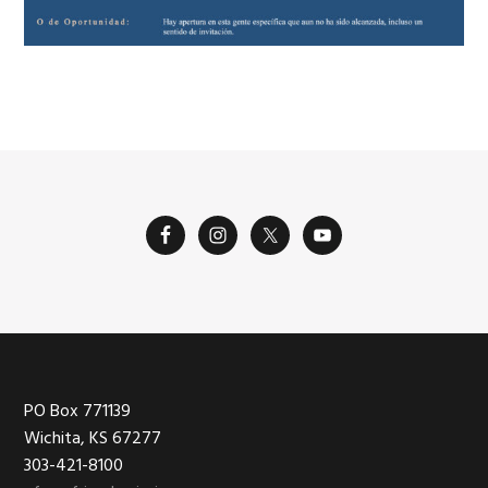
Footer
PO Box 771139
Wichita, KS 67277
303-421-8100