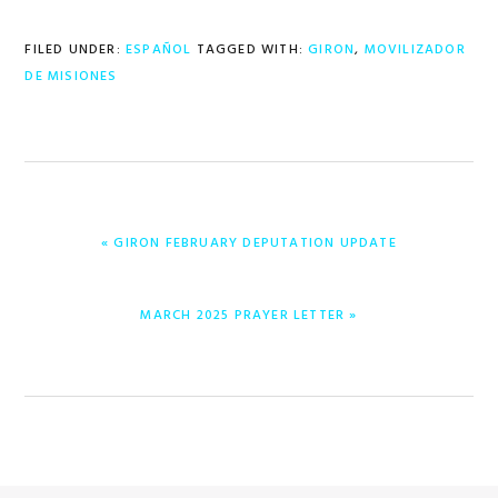
FILED UNDER:
ESPAÑOL
TAGGED WITH:
GIRON
,
MOVILIZADOR
DE MISIONES
PREVIOUS
« GIRON FEBRUARY DEPUTATION UPDATE
POST:
NEXT
MARCH 2025 PRAYER LETTER »
POST: