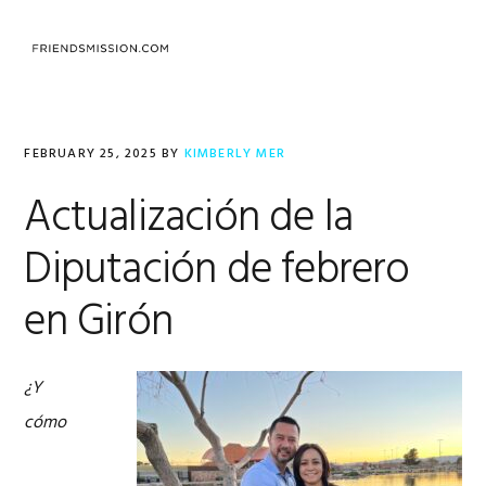
Skip
Skip
Skip
to
to
to
MENU
primary
main
footer
navigation
content
FEBRUARY 25, 2025
BY
KIMBERLY MER
Actualización de la
Diputación de febrero
en Girón
¿Y
cómo