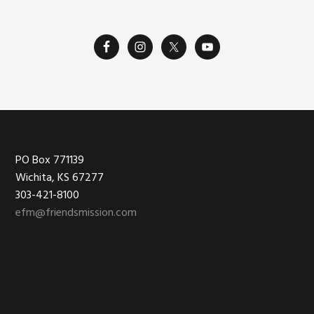
Footer
PO Box 771139
Wichita, KS 67277
303-421-8100
efm@friendsmission.com