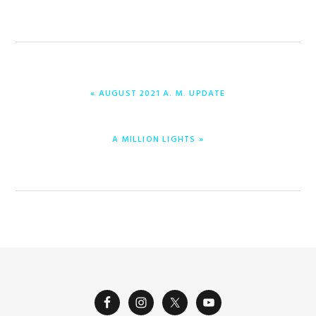
PREVIOUS
« AUGUST 2021 A. M. UPDATE
POST:
NEXT
A MILLION LIGHTS »
POST: