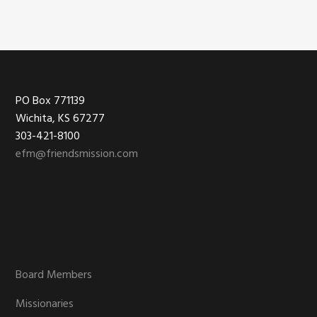
Footer
PO Box 771139
Wichita, KS 67277
303-421-8100
efm@friendsmission.com
Board Members
Missionaries