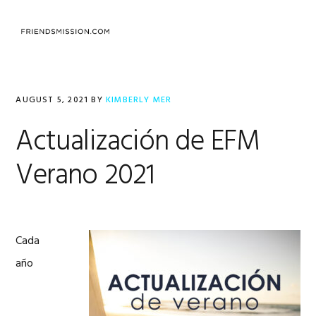
Skip
Skip
Skip
to
to
to
MENU
primary
main
footer
navigation
content
AUGUST 5, 2021
BY
KIMBERLY MER
Actualización de EFM
Verano 2021
Cada
año